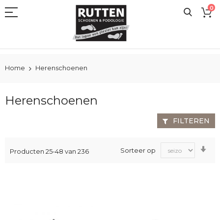
Ga
0
naar
de
inhoud
Home
Herenschoenen
Herenschoenen
FILTEREN
Va
Sorteer op
Producten
25
-
48
van
236
laa
na
ho
sor