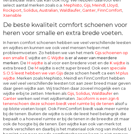
verstelbaar want dat kan ook nog. We hebben daarvoor een
select aantal merken zoals o.a.
Mephisto
,
Gijs
,
Meindl
,
Lloyd
,
Rockport
,
Solidus
,
Australian
,
Waldlaufer
,
Ganter
,
FinnComfort
,
Xsensible
De beste kwaliteit comfort schoenen voor
heren voor smalle en extra brede voeten.
In heren comfort schoenen hebben we veel verschillende leesten
en wijdtes en kunnen we ook veel mensen helpen met
probleemvoeten. Zo hebben we van het merk
Gijs schoenen op
een smalle E
wijdte en
G Wijdte
is er al weer van meerdere
merken
. De
H wijdte
is al voor een bredere voet en de
K wijdte
is
extra breed. De
M
wijdte
is echt super breed. Ook een
speciale
S.O.S leest hebben we van Gijs
deze schoen heeft ca een
M plus
wijdte
. Merken zoals Mephisto, Meindl en FinnComfort hebben
we wel veel verschillende leesten tot aan zeer breed maar geven
daar geen wijdte aan. Wij trachten daar zoveel mogelijk een ca
wijdte erbij te zetten. Merken als
Gijs
,
Solidus
,
Waldlaufer
en
Ganter
werken wel met wijdtematen.
Jacoform is een zgn 6
tenenschoen deze schoen biedt veel ruimte bij de tenen
alsof u
op blote voeten loopt. Ook
FinnComfort
biedt vaak meer ruimte
bij de tenen. Buiten de wijdte is ook de leest heel belangrijk die
bepaalt o.a hoeveel ruimte er bij de tenen in de breedte zit maar
ook de hoogte bij de tenen. Een wijdte kan ook van merk tot
merk verschillen en daarbij is het materiaal ook nog van invloed. U