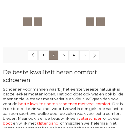
Pagina
Pagina
Vorige
Pagina
U lees momenteel pagina
Pagina
Pagina
Pagina
Pagina
Volgende
1
2
3
4
5
De beste kwaliteit heren comfort
schoenen
Schoenen voor mannen waarbij het eerste vereiste natuurlijk is
dat ze lekker moeten lopen. Het oog doet ook wat en ook bij de
mannen zie je steeds meer variatie en kleur. Wij gaan dan ook
voor de
beste kwaliteit heren schoenen met veel comfort
. Dat is
in de breedste zin van het woord zowel in een geklede variant tot
aan een sportieve welke door de zolen vaak veel extra comfort
bieden. Maar ook is er de keus wil ik een
veterschoen
of bv een
boot
en wil ik met
klittenband
of misschien wel helemaal niet