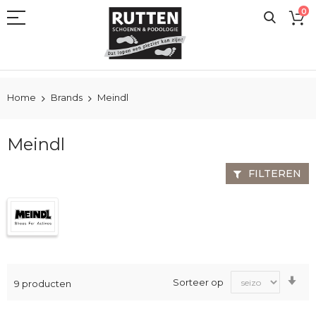
Ga
0
naar
de
inhoud
Home
Brands
Meindl
Meindl
FILTEREN
Va
Sorteer op
9
producten
laa
na
ho