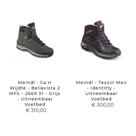
sor
Meindl - Ca H
Meindl - Tessin Men
Wijdte - Bellavista 2
- Identitty -
MFS - 2669 31 - Grijs
Uitneembaar
- Uitneembaar
Voetbed
Voetbed
€ 300,00
€ 310,00