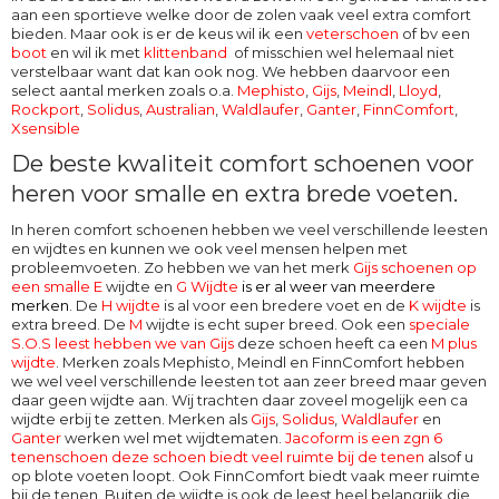
aan een sportieve welke door de zolen vaak veel extra comfort
bieden. Maar ook is er de keus wil ik een
veterschoen
of bv een
boot
en wil ik met
klittenband
of misschien wel helemaal niet
verstelbaar want dat kan ook nog. We hebben daarvoor een
select aantal merken zoals o.a.
Mephisto
,
Gijs
,
Meindl
,
Lloyd
,
Rockport
,
Solidus
,
Australian
,
Waldlaufer
,
Ganter
,
FinnComfort
,
Xsensible
De beste kwaliteit comfort schoenen voor
heren voor smalle en extra brede voeten.
In heren comfort schoenen hebben we veel verschillende leesten
en wijdtes en kunnen we ook veel mensen helpen met
probleemvoeten. Zo hebben we van het merk
Gijs schoenen op
een smalle E
wijdte en
G Wijdte
is er al weer van meerdere
merken
. De
H wijdte
is al voor een bredere voet en de
K wijdte
is
extra breed. De
M
wijdte
is echt super breed. Ook een
speciale
S.O.S leest hebben we van Gijs
deze schoen heeft ca een
M plus
wijdte
. Merken zoals Mephisto, Meindl en FinnComfort hebben
we wel veel verschillende leesten tot aan zeer breed maar geven
daar geen wijdte aan. Wij trachten daar zoveel mogelijk een ca
wijdte erbij te zetten. Merken als
Gijs
,
Solidus
,
Waldlaufer
en
Ganter
werken wel met wijdtematen.
Jacoform is een zgn 6
tenenschoen deze schoen biedt veel ruimte bij de tenen
alsof u
op blote voeten loopt. Ook
FinnComfort
biedt vaak meer ruimte
bij de tenen. Buiten de wijdte is ook de leest heel belangrijk die