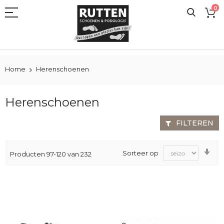
Ga
0
naar
de
inhoud
Home
Herenschoenen
Herenschoenen
FILTEREN
Va
Sorteer op
Producten
97
-
120
van
232
laa
na
ho
sor