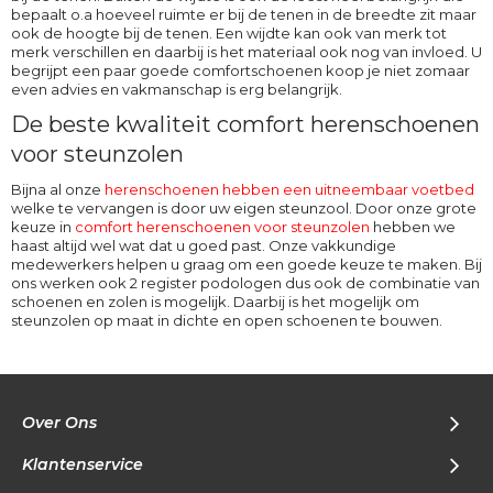
bepaalt o.a hoeveel ruimte er bij de tenen in de breedte zit maar
ook de hoogte bij de tenen. Een wijdte kan ook van merk tot
merk verschillen en daarbij is het materiaal ook nog van invloed. U
begrijpt een paar goede comfortschoenen koop je niet zomaar
even advies en vakmanschap is erg belangrijk.
De beste kwaliteit comfort herenschoenen
voor steunzolen
Bijna al onze
herenschoenen hebben een uitneembaar voetbed
welke te vervangen is door uw eigen steunzool. Door onze grote
keuze in
comfort herenschoenen voor steunzolen
hebben we
haast altijd wel wat dat u goed past. Onze vakkundige
medewerkers helpen u graag om een goede keuze te maken. Bij
ons werken ook 2 register podologen dus ook de combinatie van
schoenen en zolen is mogelijk. Daarbij is het mogelijk om
steunzolen op maat in dichte en open schoenen te bouwen.
Over Ons
Klantenservice