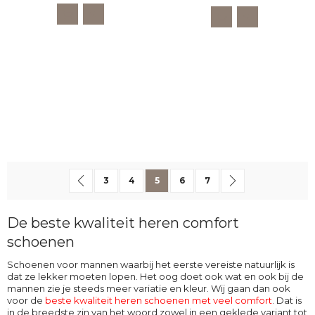
Pagina
Pagina
Vorige
Pagina
Pagina
U lees momenteel pagina
Pagina
Pagina
Pagina
Volgende
3
4
5
6
7
De beste kwaliteit heren comfort
schoenen
Schoenen voor mannen waarbij het eerste vereiste natuurlijk is
dat ze lekker moeten lopen. Het oog doet ook wat en ook bij de
mannen zie je steeds meer variatie en kleur. Wij gaan dan ook
voor de
beste kwaliteit heren schoenen met veel comfort
. Dat is
in de breedste zin van het woord zowel in een geklede variant tot