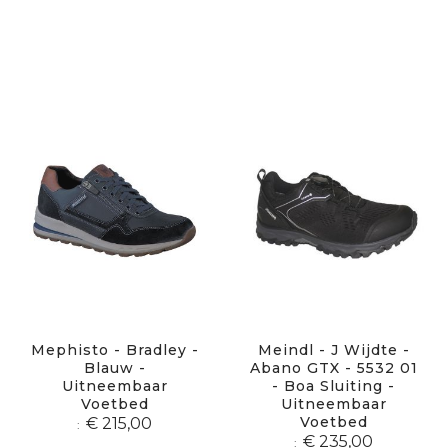
Mephisto - Bradley -
Meindl - J Wijdte -
Blauw -
Abano GTX - 5532 01
Uitneembaar
- Boa Sluiting -
Voetbed
Uitneembaar
Voetbed
€ 215,00
€ 235,00