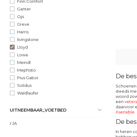
Finn Comfort
Ganter
Gijs
Greve
Harris
livingstone
Lloyd
Lowa
Meindl
Mephisto
De bes
Pius Gabor
Solidus
Schoenen v
steeds mee
Waldlaufer
woord zowe
Xsensible
een
veter
daarvoor e
UITNEEMBAAR_VOETBED
Xsensible
De bes
JA
In heren c
hebben we