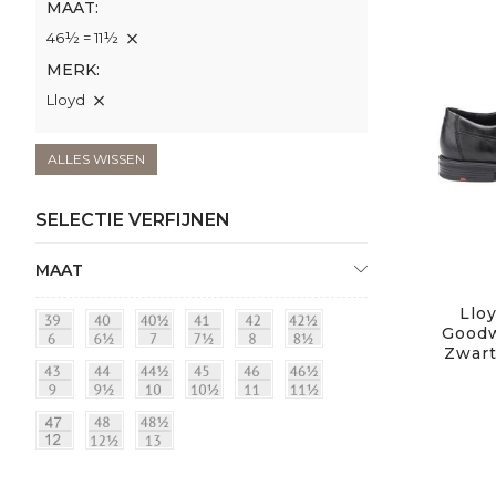
MAAT
46½ = 11½
MERK
Lloyd
ALLES WISSEN
SELECTIE VERFIJNEN
MAAT
Lloy
Goodw
Zwart