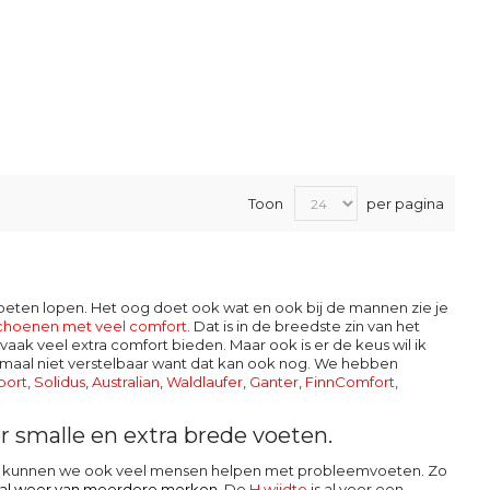
Toon
per pagina
moeten lopen. Het oog doet ook wat en ook bij de mannen zie je
schoenen met veel comfort
. Dat is in de breedste zin van het
aak veel extra comfort bieden. Maar ook is er de keus wil ik
maal niet verstelbaar want dat kan ook nog. We hebben
port
,
Solidus
,
Australian
,
Waldlaufer
,
Ganter
,
FinnComfort
,
 smalle en extra brede voeten.
 en kunnen we ook veel mensen helpen met probleemvoeten. Zo
r al weer van meerdere
merken
. De
H wijdte
is al voor een