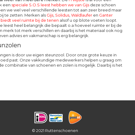
ok een
speciale S.O.S leest hebben we van Gijs
deze schoen
en we wel veel verschillende leesten tot aan zeer breed maar
ij te zetten. Merken als
Gijs
,
Solidus
,
Waldlaufer
en
Ganter
iedt veel ruimte bij de tenen
alsof u op blote voeten loopt.
 leest heel belangrijk die bepaalt o.a hoeveel ruimte er bij de
 merk tot merk verschillen en daarbij is het materiaal ook nog
ven advies en vakmanschap is erg belangrijk.
unzolen
ngen is door uw eigen steunzool. Door onze grote keuze in
u goed past. Onze vakkundige medewerkers helpen u graag om
 combinatie van schoenen en zolen is mogelijk. Daarbij is het
© 2021 Ruttenschoenen