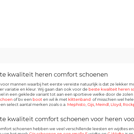
te kwaliteit heren comfort schoenen
oor mannen waarbij het eerste vereiste natuurlijk is dat ze lekker 
r variatie en kleur. Wij gaan dan ook voor de
beste kwaliteit heren 
l in een geklede variant tot aan een sportieve welke door de zolen v
schoen
of bv een
boot
en wil ik met
klittenband
of misschien wel hele
en select aantal merken zoals o.a.
Mephisto
,
Gijs
,
Meindl
,
Lloyd
,
Rock
te kwaliteit comfort schoenen voor heren voor
omfort schoenen hebben we veel verschillende leesten en wijdtes
 van het merk
Gijs schoenen op een smalle E
wijdte en
G Wijdte
is e