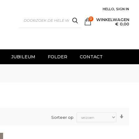
HELLO, SIGN IN
0
WINKELWAGEN
SEARCH
€ 0,00
JUBILEUM
FOLDER
CONTACT
Van
Sorteer op
laag
naar
hoog
sorter