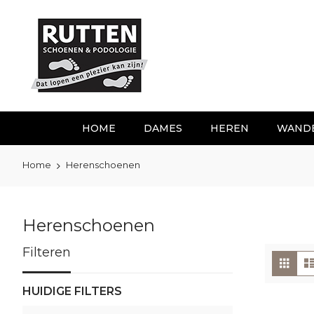
Ga
naar
de
inhoud
HOME
DAMES
HEREN
WAND
Home
Herenschoenen
Herenschoenen
Filteren
To
Foto
tabe
als
HUIDIGE FILTERS