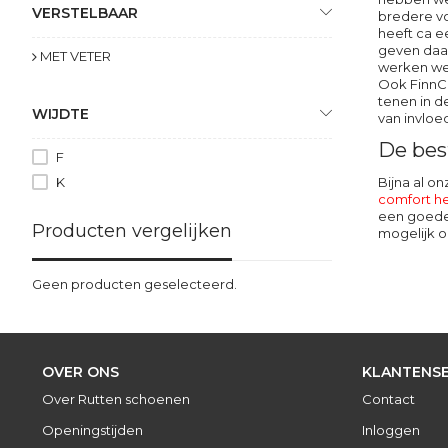
VERSTELBAAR
bredere v
heeft ca 
geven daar
MET VETER
werken we
Ook
FinnC
tenen in d
WIJDTE
van invloe
De bes
F
K
Bijna al o
comfort h
een goede 
Producten vergelijken
mogelijk o
Geen producten geselecteerd.
OVER ONS
KLANTENSE
Over Rutten schoenen
Contact
Openingstijden
Inloggen