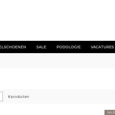
ELSCHOENEN
SALE
PODOLOGIE
VACATURES
nen
-
Lijst
8
producten
l
SALE