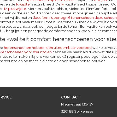
oet en de
K wijdte
is extra breed. De
M
wijdte
is echt super breed. O
een
M plus wijdte
. Merken zoals Mephisto, Meindl en FinnComfort hebb
 geen wijdte aan. Wij trachten daar zoveel mogelijk een ca wijdte erb
l met wijdtematen.
Jacoform is een zgn 6 tenenschoen deze schoen b
omfort
biedt vaak meer ruimte bij de tenen. Buiten de wijdte is ook de
e breedte zit maar ook de hoogte bij de tenen. Een wijdte kan ook van
d. U begrijpt een paar goede comfortschoenen koop je niet zomaar e
te kwaliteit comfort herenschoenen voor ste
nze
herenschoenen hebben een uitneembaar voetbed
welke te verva
erenschoenen voor steunzolen
hebben we haast altijd wel wat dat 
keuze te maken. Bij ons werken ook 2 register podologen dus ook de
m steunzolen op maat in dichte en open schoenen te bouwen.
RVICE
CONTACT
Nieuwstraat 135-137
3201 EE Spijkenisse