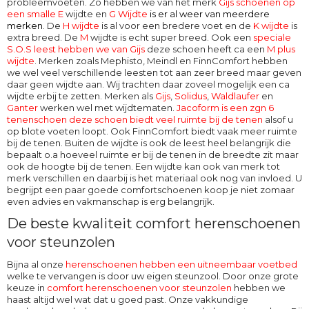
probleemvoeten. Zo hebben we van het merk
Gijs schoenen op
een smalle E
wijdte en
G Wijdte
is er al weer van meerdere
merken
. De
H wijdte
is al voor een bredere voet en de
K wijdte
is
extra breed. De
M
wijdte
is echt super breed. Ook een
speciale
S.O.S leest hebben we van Gijs
deze schoen heeft ca een
M plus
wijdte
. Merken zoals Mephisto, Meindl en FinnComfort hebben
we wel veel verschillende leesten tot aan zeer breed maar geven
daar geen wijdte aan. Wij trachten daar zoveel mogelijk een ca
wijdte erbij te zetten. Merken als
Gijs
,
Solidus
,
Waldlaufer
en
Ganter
werken wel met wijdtematen.
Jacoform is een zgn 6
tenenschoen deze schoen biedt veel ruimte bij de tenen
alsof u
op blote voeten loopt. Ook
FinnComfort
biedt vaak meer ruimte
bij de tenen. Buiten de wijdte is ook de leest heel belangrijk die
bepaalt o.a hoeveel ruimte er bij de tenen in de breedte zit maar
ook de hoogte bij de tenen. Een wijdte kan ook van merk tot
merk verschillen en daarbij is het materiaal ook nog van invloed. U
begrijpt een paar goede comfortschoenen koop je niet zomaar
even advies en vakmanschap is erg belangrijk.
De beste kwaliteit comfort herenschoenen
voor steunzolen
Bijna al onze
herenschoenen hebben een uitneembaar voetbed
welke te vervangen is door uw eigen steunzool. Door onze grote
keuze in
comfort herenschoenen voor steunzolen
hebben we
haast altijd wel wat dat u goed past. Onze vakkundige