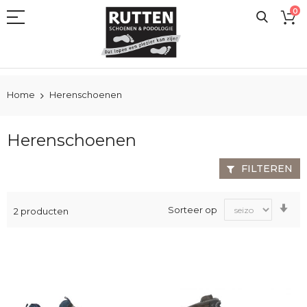
Ga
0
naar
de
inhoud
Home
Herenschoenen
Herenschoenen
FILTEREN
Va
Sorteer op
2
producten
laa
na
ho
sor