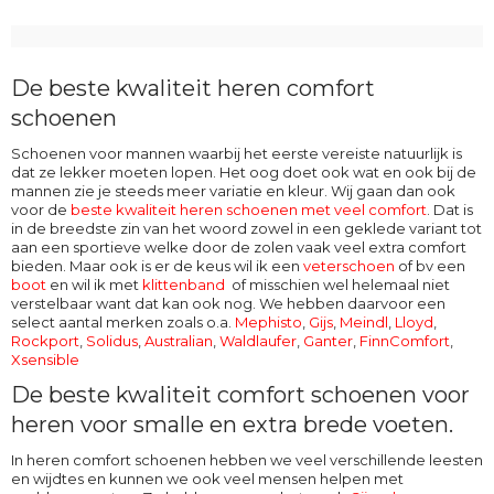
De beste kwaliteit heren comfort
schoenen
Schoenen voor mannen waarbij het eerste vereiste natuurlijk is
dat ze lekker moeten lopen. Het oog doet ook wat en ook bij de
mannen zie je steeds meer variatie en kleur. Wij gaan dan ook
voor de
beste kwaliteit heren schoenen met veel comfort
. Dat is
in de breedste zin van het woord zowel in een geklede variant tot
aan een sportieve welke door de zolen vaak veel extra comfort
bieden. Maar ook is er de keus wil ik een
veterschoen
of bv een
boot
en wil ik met
klittenband
of misschien wel helemaal niet
verstelbaar want dat kan ook nog. We hebben daarvoor een
select aantal merken zoals o.a.
Mephisto
,
Gijs
,
Meindl
,
Lloyd
,
Rockport
,
Solidus
,
Australian
,
Waldlaufer
,
Ganter
,
FinnComfort
,
Xsensible
De beste kwaliteit comfort schoenen voor
heren voor smalle en extra brede voeten.
In heren comfort schoenen hebben we veel verschillende leesten
en wijdtes en kunnen we ook veel mensen helpen met