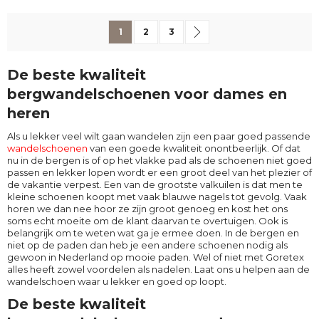
Pagina
U lees momenteel pagina
Pagina
Pagina
Pagina
Volgende
1
2
3
De beste kwaliteit
bergwandelschoenen voor dames en
heren
Als u lekker veel wilt gaan wandelen zijn een paar goed passende
wandelschoenen
van een goede kwaliteit onontbeerlijk. Of dat
nu in de bergen is of op het vlakke pad als de schoenen niet goed
passen en lekker lopen wordt er een groot deel van het plezier of
de vakantie verpest. Een van de grootste valkuilen is dat men te
kleine schoenen koopt met vaak blauwe nagels tot gevolg. Vaak
horen we dan nee hoor ze zijn groot genoeg en kost het ons
soms echt moeite om de klant daarvan te overtuigen. Ook is
belangrijk om te weten wat ga je ermee doen. In de bergen en
niet op de paden dan heb je een andere schoenen nodig als
gewoon in Nederland op mooie paden. Wel of niet met Goretex
alles heeft zowel voordelen als nadelen. Laat ons u helpen aan de
wandelschoen waar u lekker en goed op loopt.
De beste kwaliteit