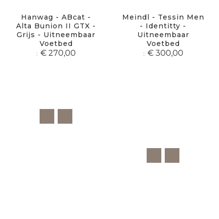
Hanwag - ABcat -
Meindl - Tessin Men
Alta Bunion II GTX -
- Identitty -
Grijs - Uitneembaar
Uitneembaar
Voetbed
Voetbed
€ 270,00
€ 300,00