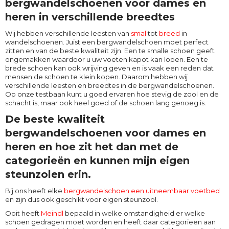
bergwandelschoenen voor dames en
heren in verschillende breedtes
Wij hebben verschillende leesten van
smal
tot
breed
in
wandelschoenen. Juist een bergwandelschoen moet perfect
zitten en van de beste kwaliteit zijn. Een te smalle schoen geeft
ongemakken waardoor u uw voeten kapot kan lopen. Een te
brede schoen kan ook wrijving geven en is vaak een reden dat
mensen de schoen te klein kopen. Daarom hebben wij
verschillende leesten en breedtes in de bergwandelschoenen.
Op onze testbaan kunt u goed ervaren hoe stevig de zool en de
schacht is, maar ook heel goed of de schoen lang genoeg is.
De beste kwaliteit
bergwandelschoenen voor dames en
heren en hoe zit het dan met de
categorieën en kunnen mijn eigen
steunzolen erin.
Bij ons heeft elke
bergwandelschoen een uitneembaar voetbed
en zijn dus ook geschikt voor eigen steunzool.
Ooit heeft
Meindl
bepaald in welke omstandigheid er welke
schoen gedragen moet worden en heeft daar categorieën aan