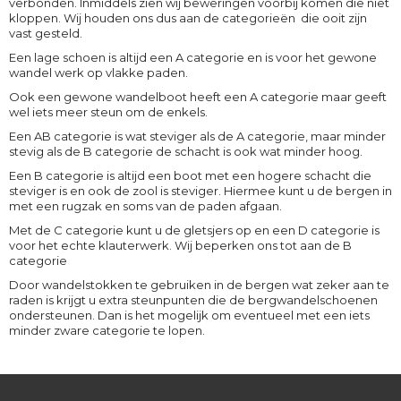
verbonden. Inmiddels zien wij beweringen voorbij komen die niet
kloppen. Wij houden ons dus aan de categorieën die ooit zijn
vast gesteld.
Een lage schoen is altijd een A categorie en is voor het gewone
wandel werk op vlakke paden.
Ook een gewone wandelboot heeft een A categorie maar geeft
wel iets meer steun om de enkels.
Een AB categorie is wat steviger als de A categorie, maar minder
stevig als de B categorie de schacht is ook wat minder hoog.
Een B categorie is altijd een boot met een hogere schacht die
steviger is en ook de zool is steviger. Hiermee kunt u de bergen in
met een rugzak en soms van de paden afgaan.
Met de C categorie kunt u de gletsjers op en een D categorie is
voor het echte klauterwerk. Wij beperken ons tot aan de B
categorie
Door wandelstokken te gebruiken in de bergen wat zeker aan te
raden is krijgt u extra steunpunten die de bergwandelschoenen
ondersteunen. Dan is het mogelijk om eventueel met een iets
minder zware categorie te lopen.