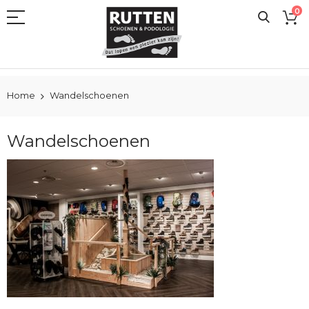
Ga
0
naar
de
inhoud
Home
Wandelschoenen
Wandelschoenen