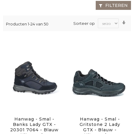
FILTEREN
Va
Sorteer op
Producten
1
-
24
van
50
laa
na
ho
sor
Hanwag - Smal -
Hanwag - Smal -
Banks Lady GTX -
Gritstone 2 Lady
20301 7064 - Blauw
GTX - Blauw -