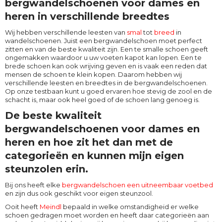
bergwandelschoenen voor dames en
heren in verschillende breedtes
Wij hebben verschillende leesten van
smal
tot
breed
in
wandelschoenen. Juist een bergwandelschoen moet perfect
zitten en van de beste kwaliteit zijn. Een te smalle schoen geeft
ongemakken waardoor u uw voeten kapot kan lopen. Een te
brede schoen kan ook wrijving geven en is vaak een reden dat
mensen de schoen te klein kopen. Daarom hebben wij
verschillende leesten en breedtes in de bergwandelschoenen.
Op onze testbaan kunt u goed ervaren hoe stevig de zool en de
schacht is, maar ook heel goed of de schoen lang genoeg is.
De beste kwaliteit
bergwandelschoenen voor dames en
heren en hoe zit het dan met de
categorieën en kunnen mijn eigen
steunzolen erin.
Bij ons heeft elke
bergwandelschoen een uitneembaar voetbed
en zijn dus ook geschikt voor eigen steunzool.
Ooit heeft
Meindl
bepaald in welke omstandigheid er welke
schoen gedragen moet worden en heeft daar categorieën aan