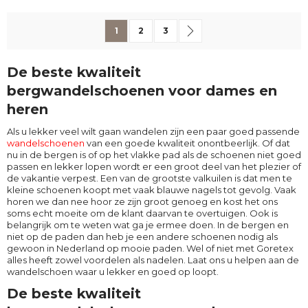
Pagina
U lees momenteel pagina
Pagina
Pagina
Pagina
Volgende
1
2
3
De beste kwaliteit
bergwandelschoenen voor dames en
heren
Als u lekker veel wilt gaan wandelen zijn een paar goed passende
wandelschoenen
van een goede kwaliteit onontbeerlijk. Of dat
nu in de bergen is of op het vlakke pad als de schoenen niet goed
passen en lekker lopen wordt er een groot deel van het plezier of
de vakantie verpest. Een van de grootste valkuilen is dat men te
kleine schoenen koopt met vaak blauwe nagels tot gevolg. Vaak
horen we dan nee hoor ze zijn groot genoeg en kost het ons
soms echt moeite om de klant daarvan te overtuigen. Ook is
belangrijk om te weten wat ga je ermee doen. In de bergen en
niet op de paden dan heb je een andere schoenen nodig als
gewoon in Nederland op mooie paden. Wel of niet met Goretex
alles heeft zowel voordelen als nadelen. Laat ons u helpen aan de
wandelschoen waar u lekker en goed op loopt.
De beste kwaliteit