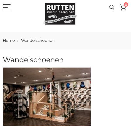
Ga
0
naar
de
inhoud
Home
Wandelschoenen
Wandelschoenen