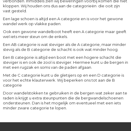
verbonden. Inmiddels zien wij beweringen voorbij komen die niet
kloppen. Wij houden ons dus aan de categorieën die ooit zijn
vast gesteld.
Een lage schoen is altijd een A categorie en is voor het gewone
wandel werk op vlakke paden.
Ook een gewone wandelboot heeft een A categorie maar geeft
wel iets meer steun om de enkels.
Een AB categorie is wat steviger als de A categorie, maar minder
stevig als de B categorie de schacht is ook wat minder hoog.
Een B categorie is altijd een boot met een hogere schacht die
steviger is en ook de zool is steviger. Hiermee kunt u de bergen in
met een rugzak en soms van de paden afgaan.
Met de C categorie kunt u de gletsjers op en een D categorie is
voor het echte klauterwerk. Wij beperken ons tot aan de B
categorie
Door wandelstokken te gebruiken in de bergen wat zeker aan te
raden is krijgt u extra steunpunten die de bergwandelschoenen
ondersteunen. Dan is het mogelijk om eventueel met een iets
minder zware categorie te lopen.