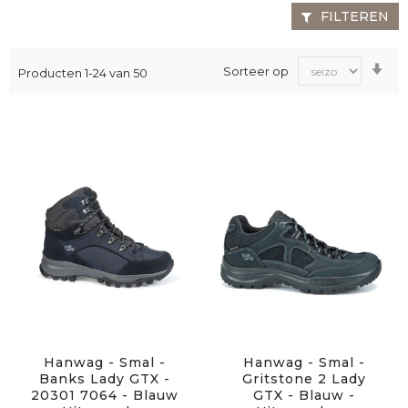
FILTEREN
Va
Sorteer op
Producten
1
-
24
van
50
laa
na
ho
sor
Hanwag - Smal -
Hanwag - Smal -
Banks Lady GTX -
Gritstone 2 Lady
20301 7064 - Blauw
GTX - Blauw -