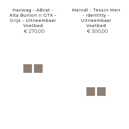
Hanwag - ABcat -
Meindl - Tessin Men
Alta Bunion II GTX -
- Identitty -
Grijs - Uitneembaar
Uitneembaar
Voetbed
Voetbed
€ 270,00
€ 300,00