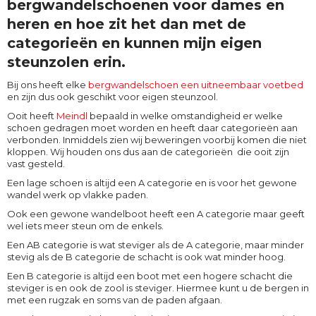
bergwandelschoenen voor dames en
heren en hoe zit het dan met de
categorieën en kunnen mijn eigen
steunzolen erin.
Bij ons heeft elke
bergwandelschoen een uitneembaar voetbed
en zijn dus ook geschikt voor eigen steunzool.
Ooit heeft
Meindl
bepaald in welke omstandigheid er welke
schoen gedragen moet worden en heeft daar categorieën aan
verbonden. Inmiddels zien wij beweringen voorbij komen die niet
kloppen. Wij houden ons dus aan de categorieën die ooit zijn
vast gesteld.
Een lage schoen is altijd een A categorie en is voor het gewone
wandel werk op vlakke paden.
Ook een gewone wandelboot heeft een A categorie maar geeft
wel iets meer steun om de enkels.
Een AB categorie is wat steviger als de A categorie, maar minder
stevig als de B categorie de schacht is ook wat minder hoog.
Een B categorie is altijd een boot met een hogere schacht die
steviger is en ook de zool is steviger. Hiermee kunt u de bergen in
met een rugzak en soms van de paden afgaan.