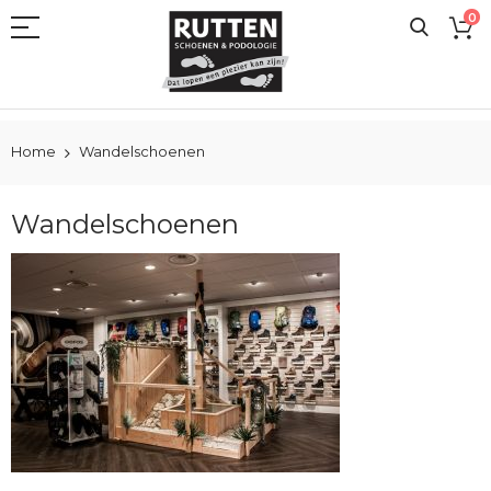
Ga
0
naar
de
inhoud
Home
Wandelschoenen
Wandelschoenen