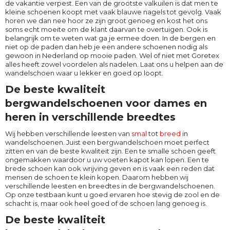
de vakantie verpest. Een van de grootste valkuilen is dat men te
kleine schoenen koopt met vaak blauwe nagels tot gevolg. Vaak
horen we dan nee hoor ze zijn groot genoeg en kost het ons
soms echt moeite om de klant daarvan te overtuigen. Ook is
belangrijk om te weten wat ga je ermee doen. In de bergen en
niet op de paden dan heb je een andere schoenen nodig als
gewoon in Nederland op mooie paden. Wel of niet met Goretex
alles heeft zowel voordelen als nadelen. Laat ons u helpen aan de
wandelschoen waar u lekker en goed op loopt.
De beste kwaliteit
bergwandelschoenen voor dames en
heren in verschillende breedtes
Wij hebben verschillende leesten van
smal
tot
breed
in
wandelschoenen. Juist een bergwandelschoen moet perfect
zitten en van de beste kwaliteit zijn. Een te smalle schoen geeft
ongemakken waardoor u uw voeten kapot kan lopen. Een te
brede schoen kan ook wrijving geven en is vaak een reden dat
mensen de schoen te klein kopen. Daarom hebben wij
verschillende leesten en breedtes in de bergwandelschoenen.
Op onze testbaan kunt u goed ervaren hoe stevig de zool en de
schacht is, maar ook heel goed of de schoen lang genoeg is.
De beste kwaliteit