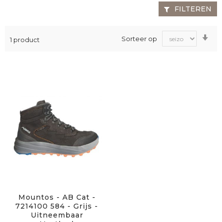
FILTEREN
Va
Sorteer op
1
product
laa
na
ho
sor
Mountos - AB Cat -
7214100 584 - Grijs -
Uitneembaar