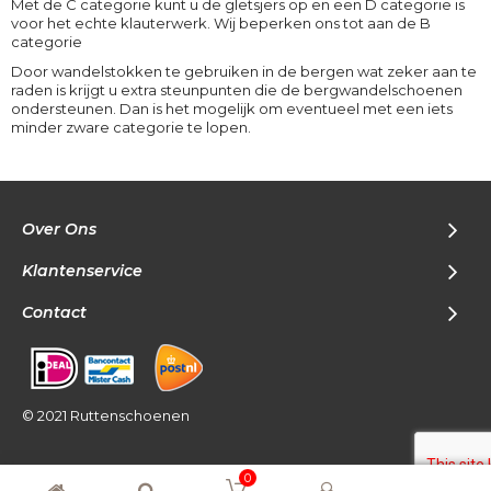
Met de C categorie kunt u de gletsjers op en een D categorie is
voor het echte klauterwerk. Wij beperken ons tot aan de B
categorie
Door wandelstokken te gebruiken in de bergen wat zeker aan te
raden is krijgt u extra steunpunten die de bergwandelschoenen
ondersteunen. Dan is het mogelijk om eventueel met een iets
minder zware categorie te lopen.
Over Ons
Klantenservice
Contact
© 2021 Ruttenschoenen
0