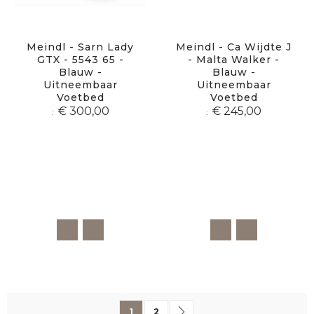
Meindl - Sarn Lady
Meindl - Ca Wijdte J
GTX - 5543 65 -
- Malta Walker -
Blauw -
Blauw -
Uitneembaar
Uitneembaar
Voetbed
Voetbed
€ 300,00
€ 245,00
Pagina
U lees momenteel pagina
Pagina
Pagina
Volgende
1
2