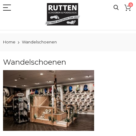
Ga
0
naar
de
inhoud
Home
Wandelschoenen
Wandelschoenen