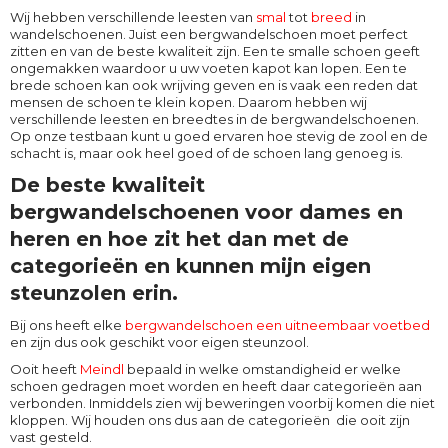
Wij hebben verschillende leesten van
smal
tot
breed
in
wandelschoenen. Juist een bergwandelschoen moet perfect
zitten en van de beste kwaliteit zijn. Een te smalle schoen geeft
ongemakken waardoor u uw voeten kapot kan lopen. Een te
brede schoen kan ook wrijving geven en is vaak een reden dat
mensen de schoen te klein kopen. Daarom hebben wij
verschillende leesten en breedtes in de bergwandelschoenen.
Op onze testbaan kunt u goed ervaren hoe stevig de zool en de
schacht is, maar ook heel goed of de schoen lang genoeg is.
De beste kwaliteit
bergwandelschoenen voor dames en
heren en hoe zit het dan met de
categorieën en kunnen mijn eigen
steunzolen erin.
Bij ons heeft elke
bergwandelschoen een uitneembaar voetbed
en zijn dus ook geschikt voor eigen steunzool.
Ooit heeft
Meindl
bepaald in welke omstandigheid er welke
schoen gedragen moet worden en heeft daar categorieën aan
verbonden. Inmiddels zien wij beweringen voorbij komen die niet
kloppen. Wij houden ons dus aan de categorieën die ooit zijn
vast gesteld.