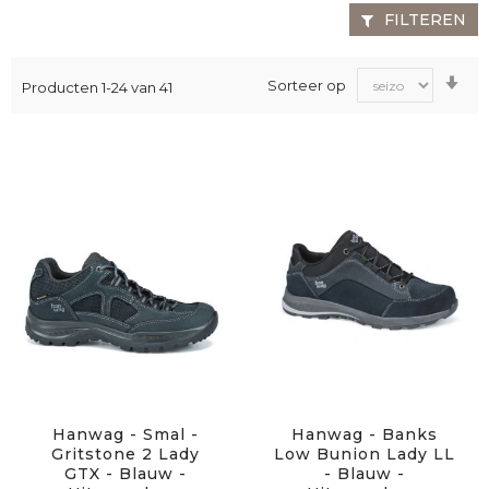
FILTEREN
Va
Sorteer op
Producten
1
-
24
van
41
laa
na
ho
sor
Hanwag - Smal -
Hanwag - Banks
Gritstone 2 Lady
Low Bunion Lady LL
GTX - Blauw -
- Blauw -