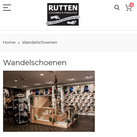
Ga
0
naar
de
inhoud
Home
Wandelschoenen
Wandelschoenen