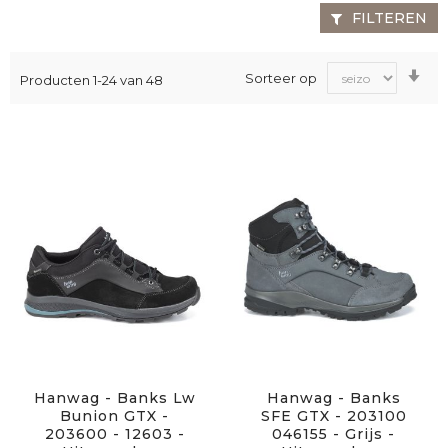
FILTEREN
Va
Sorteer op
Producten
1
-
24
van
48
laa
na
ho
sor
Hanwag - Banks Lw
Hanwag - Banks
Bunion GTX -
SFE GTX - 203100
203600 - 12603 -
046155 - Grijs -