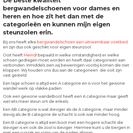
De beste kwaliteit
bergwandelschoenen voor dames en
heren en hoe zit het dan met de
categorieën en kunnen mijn eigen
steunzolen erin.
Bij ons heeft elke
bergwandelschoen een uitneembaar voetbed
en zijn dus ook geschikt voor eigen steunzool.
Ooit heeft
Meindl
bepaald in welke omstandigheid er welke
schoen gedragen moet worden en heeft daar categorieën aan
verbonden. Inmiddels zien wij beweringen voorbij komen die niet
kloppen. Wij houden ons dus aan de categorieën die ooit zijn
vast gesteld.
Een lage schoen is altijd een A categorie en is voor het gewone
wandel werk op vlakke paden.
Ook een gewone wandelboot heeft een A categorie maar geeft
wel iets meer steun om de enkels.
Een AB categorie is wat steviger als de A categorie, maar minder
stevig als de B categorie de schacht is ook wat minder hoog.
Een B categorie is altijd een boot met een hogere schacht die
steviger is en ook de zool is steviger. Hiermee kunt u de bergen in
met een rugzak en soms van de paden afgaan.