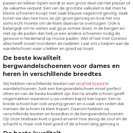
passen en lekker lopen wordt er een groot deel van het plezier of
de vakantie verpest. Een van de grootste valkuilen is dat men te
kleine schoenen koopt met vaak blauwe nagels tot gevolg. Vaak
horen we dan nee hoor ze zijn groot genoeg en kost het ons
soms echt moeite om de klant daarvan te overtuigen. Ook is
belangrijk om te weten wat ga je ermee doen. In de bergen en
niet op de paden dan heb je een andere schoenen nodig als
gewoon in Nederland op mooie paden. Wel of niet met Goretex
alles heeft zowel voordelen als nadelen. Laat ons u helpen aan de
wandelschoen waar u lekker en goed op loopt.
De beste kwaliteit
bergwandelschoenen voor dames en
heren in verschillende breedtes
Wij hebben verschillende leesten van
smal
tot
breed
in
wandelschoenen. Juist een bergwandelschoen moet perfect
zitten en van de beste kwaliteit zijn. Een te smalle schoen geeft
ongemakken waardoor u uw voeten kapot kan lopen. Een te
brede schoen kan ook wrijving geven en is vaak een reden dat
mensen de schoen te klein kopen. Daarom hebben wij
verschillende leesten en breedtes in de bergwandelschoenen.
Op onze testbaan kunt u goed ervaren hoe stevig de zool en de
schacht is, maar ook heel goed of de schoen lang genoeg is.