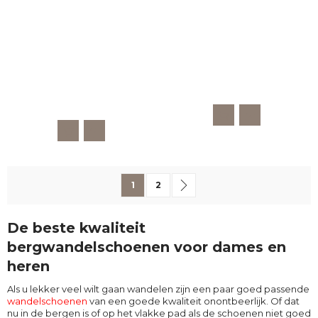
Pagina
U lees momenteel pagina
Pagina
Pagina
Volgende
1
2
De beste kwaliteit
bergwandelschoenen voor dames en
heren
Als u lekker veel wilt gaan wandelen zijn een paar goed passende
wandelschoenen
van een goede kwaliteit onontbeerlijk. Of dat
nu in de bergen is of op het vlakke pad als de schoenen niet goed