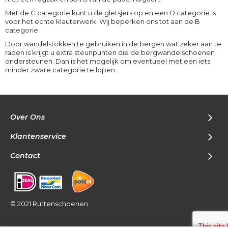
Met de C categorie kunt u de gletsjers op en een D categorie is
voor het echte klauterwerk. Wij beperken ons tot aan de B
categorie
Door wandelstokken te gebruiken in de bergen wat zeker aan te
raden is krijgt u extra steunpunten die de bergwandelschoenen
ondersteunen. Dan is het mogelijk om eventueel met een iets
minder zware categorie te lopen.
Over Ons
Klantenservice
Contact
© 2021 Ruttenschoenen