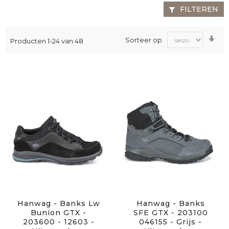
FILTEREN
Va
Sorteer op
Producten
1
-
24
van
48
laa
na
ho
sor
Hanwag - Banks Lw
Hanwag - Banks
Bunion GTX -
SFE GTX - 203100
203600 - 12603 -
046155 - Grijs -