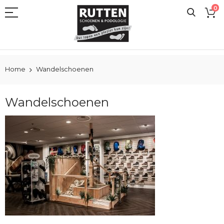
Ga
0
naar
de
inhoud
Home
Wandelschoenen
Wandelschoenen