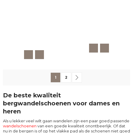
Pagina
U lees momenteel pagina
Pagina
Pagina
Volgende
1
2
De beste kwaliteit
bergwandelschoenen voor dames en
heren
Als u lekker veel wilt gaan wandelen zijn een paar goed passende
wandelschoenen
van een goede kwaliteit onontbeerlijk. Of dat
nu in de bergen is of op het vlakke pad als de schoenen niet goed