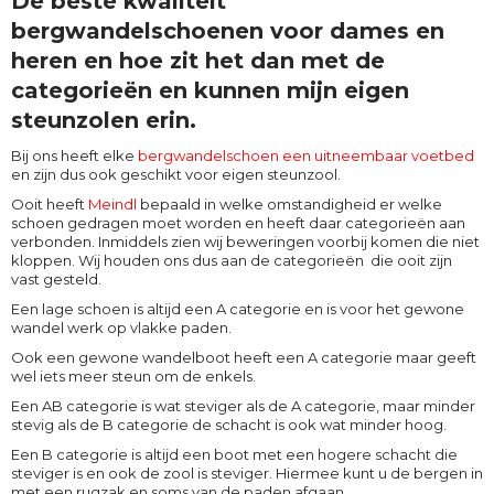
De beste kwaliteit
bergwandelschoenen voor dames en
heren en hoe zit het dan met de
categorieën en kunnen mijn eigen
steunzolen erin.
Bij ons heeft elke
bergwandelschoen een uitneembaar voetbed
en zijn dus ook geschikt voor eigen steunzool.
Ooit heeft
Meindl
bepaald in welke omstandigheid er welke
schoen gedragen moet worden en heeft daar categorieën aan
verbonden. Inmiddels zien wij beweringen voorbij komen die niet
kloppen. Wij houden ons dus aan de categorieën die ooit zijn
vast gesteld.
Een lage schoen is altijd een A categorie en is voor het gewone
wandel werk op vlakke paden.
Ook een gewone wandelboot heeft een A categorie maar geeft
wel iets meer steun om de enkels.
Een AB categorie is wat steviger als de A categorie, maar minder
stevig als de B categorie de schacht is ook wat minder hoog.
Een B categorie is altijd een boot met een hogere schacht die
steviger is en ook de zool is steviger. Hiermee kunt u de bergen in
met een rugzak en soms van de paden afgaan.