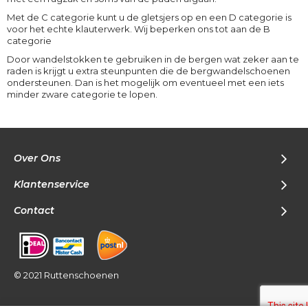
Met de C categorie kunt u de gletsjers op en een D categorie is
voor het echte klauterwerk. Wij beperken ons tot aan de B
categorie
Door wandelstokken te gebruiken in de bergen wat zeker aan te
raden is krijgt u extra steunpunten die de bergwandelschoenen
ondersteunen. Dan is het mogelijk om eventueel met een iets
minder zware categorie te lopen.
Over Ons
Klantenservice
Contact
© 2021 Ruttenschoenen