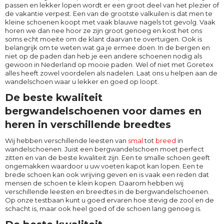
passen en lekker lopen wordt er een groot deel van het plezier of
de vakantie verpest. Een van de grootste valkuilen is dat men te
kleine schoenen koopt met vaak blauwe nagels tot gevolg. Vaak
horen we dan nee hoor ze zijn groot genoeg en kost het ons
soms echt moeite om de klant daarvan te overtuigen. Ook is
belangrijk om te weten wat ga je ermee doen. In de bergen en
niet op de paden dan heb je een andere schoenen nodig als
gewoon in Nederland op mooie paden. Wel of niet met Goretex
alles heeft zowel voordelen als nadelen. Laat ons u helpen aan de
wandelschoen waar u lekker en goed op loopt.
De beste kwaliteit
bergwandelschoenen voor dames en
heren in verschillende breedtes
Wij hebben verschillende leesten van
smal
tot
breed
in
wandelschoenen. Juist een bergwandelschoen moet perfect
zitten en van de beste kwaliteit zijn. Een te smalle schoen geeft
ongemakken waardoor u uw voeten kapot kan lopen. Een te
brede schoen kan ook wrijving geven en is vaak een reden dat
mensen de schoen te klein kopen. Daarom hebben wij
verschillende leesten en breedtes in de bergwandelschoenen.
Op onze testbaan kunt u goed ervaren hoe stevig de zool en de
schacht is, maar ook heel goed of de schoen lang genoeg is.