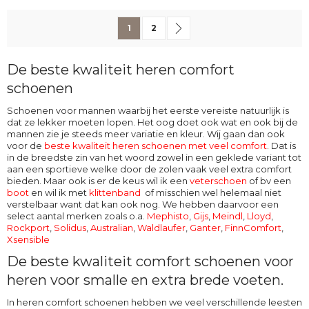
Pagina
U lees momenteel pagina
Pagina
Pagina
Volgende
1
2
De beste kwaliteit heren comfort
schoenen
Schoenen voor mannen waarbij het eerste vereiste natuurlijk is
dat ze lekker moeten lopen. Het oog doet ook wat en ook bij de
mannen zie je steeds meer variatie en kleur. Wij gaan dan ook
voor de
beste kwaliteit heren schoenen met veel comfort
. Dat is
in de breedste zin van het woord zowel in een geklede variant tot
aan een sportieve welke door de zolen vaak veel extra comfort
bieden. Maar ook is er de keus wil ik een
veterschoen
of bv een
boot
en wil ik met
klittenband
of misschien wel helemaal niet
verstelbaar want dat kan ook nog. We hebben daarvoor een
select aantal merken zoals o.a.
Mephisto
,
Gijs
,
Meindl
,
Lloyd
,
Rockport
,
Solidus
,
Australian
,
Waldlaufer
,
Ganter
,
FinnComfort
,
Xsensible
De beste kwaliteit comfort schoenen voor
heren voor smalle en extra brede voeten.
In heren comfort schoenen hebben we veel verschillende leesten