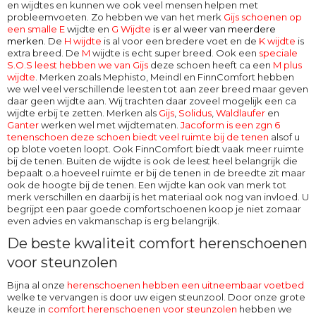
en wijdtes en kunnen we ook veel mensen helpen met
probleemvoeten. Zo hebben we van het merk
Gijs schoenen op
een smalle E
wijdte en
G Wijdte
is er al weer van meerdere
merken
. De
H wijdte
is al voor een bredere voet en de
K wijdte
is
extra breed. De
M
wijdte
is echt super breed. Ook een
speciale
S.O.S leest hebben we van Gijs
deze schoen heeft ca een
M plus
wijdte
. Merken zoals Mephisto, Meindl en FinnComfort hebben
we wel veel verschillende leesten tot aan zeer breed maar geven
daar geen wijdte aan. Wij trachten daar zoveel mogelijk een ca
wijdte erbij te zetten. Merken als
Gijs
,
Solidus
,
Waldlaufer
en
Ganter
werken wel met wijdtematen.
Jacoform is een zgn 6
tenenschoen deze schoen biedt veel ruimte bij de tenen
alsof u
op blote voeten loopt. Ook
FinnComfort
biedt vaak meer ruimte
bij de tenen. Buiten de wijdte is ook de leest heel belangrijk die
bepaalt o.a hoeveel ruimte er bij de tenen in de breedte zit maar
ook de hoogte bij de tenen. Een wijdte kan ook van merk tot
merk verschillen en daarbij is het materiaal ook nog van invloed. U
begrijpt een paar goede comfortschoenen koop je niet zomaar
even advies en vakmanschap is erg belangrijk.
De beste kwaliteit comfort herenschoenen
voor steunzolen
Bijna al onze
herenschoenen hebben een uitneembaar voetbed
welke te vervangen is door uw eigen steunzool. Door onze grote
keuze in
comfort herenschoenen voor steunzolen
hebben we