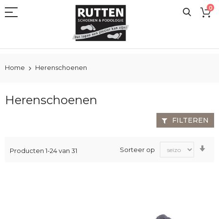
Ga
0
naar
de
inhoud
Home
Herenschoenen
Herenschoenen
FILTEREN
Va
Sorteer op
Producten
1
-
24
van
31
laa
na
ho
sor