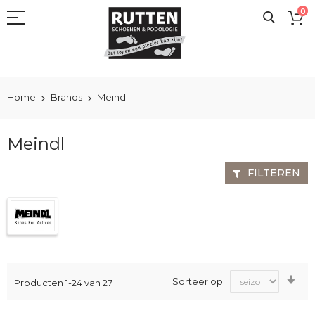
Ga
0
naar
de
inhoud
Home
Brands
Meindl
Meindl
FILTEREN
Va
Sorteer op
Producten
1
-
24
van
27
laa
na
ho