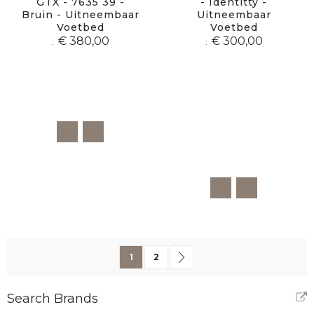
GTX - 7635 39 -
- Identitty -
Bruin - Uitneembaar
Uitneembaar
Voetbed
Voetbed
€ 380,00
€ 300,00
Pagina
U lees momenteel pagina
Pagina
Pagina
Volgende
1
2
Search Brands