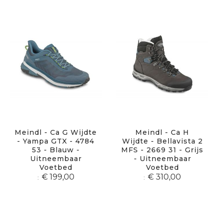
sor
Meindl - Ca G Wijdte
Meindl - Ca H
- Yampa GTX - 4784
Wijdte - Bellavista 2
53 - Blauw -
MFS - 2669 31 - Grijs
Uitneembaar
- Uitneembaar
Voetbed
Voetbed
€ 199,00
€ 310,00